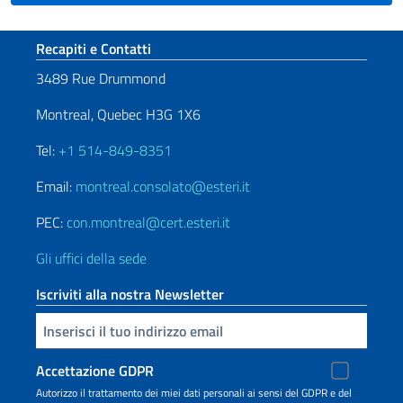
Sezione footer
Recapiti e Contatti
3489 Rue Drummond
Montreal, Quebec H3G 1X6
Tel:
+1 514-849-8351
Email:
montreal.consolato@esteri.it
PEC:
con.montreal@cert.esteri.it
Gli uffici della sede
Iscriviti alla nostra Newsletter
Inserisci la tua email
Accettazione GDPR
Autorizzo il trattamento dei miei dati personali ai sensi del GDPR e del