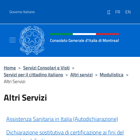
Salta al contenuto
IT
FR
EN
Governo Italiano
Intestazione sito, social e menù
Consolato Generale d'Italia di Montreal
Il sito ufficiale del Consolato d'Italia di Mon
Home
>
Servizi Consolari e Visti
>
Servizi per il cittadino italiano
>
Altri servizi
>
Modulistica
>
Altri Servizi
Altri Servizi
Assistenza Sanitaria in Italia (Autodichiarazione)
Dichiarazione sostitutiva di certificazione ai fini del