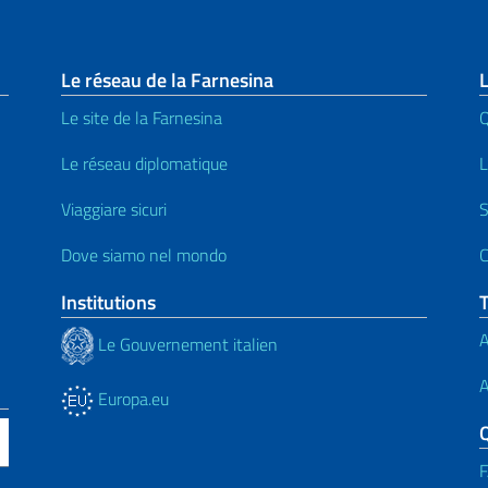
page
Le réseau de la Farnesina
Le site de la Farnesina
Le réseau diplomatique
L
Viaggiare sicuri
S
Dove siamo nel mondo
C
Institutions
A
Le Gouvernement italien
A
Europa.eu