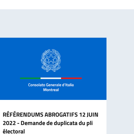
RÉFÉRENDUMS ABROGATIFS 12 JUIN
REFE
2022 - Demande de duplicata du pli
2022
électoral
l’étr