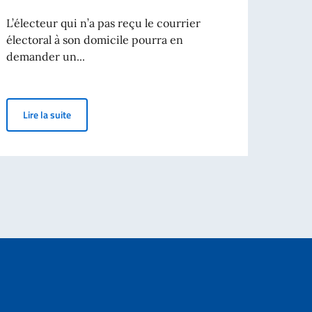
L’électeur qui n’a pas reçu le courrier
(22/
électoral à son domicile pourra en
ABROG
demander un...
CORR
TEMP
s étrangères (date limite 31/10/2022)
RÉFÉRENDUMS ABROGATIFS 12 JUIN 2022 - Demande de dup
Lire la suite
Lir