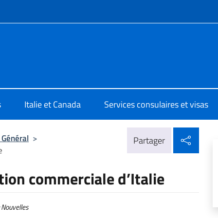
te de menu
ia di Montreal
s
Italie et Canada
Services consulaires et visas
Parta
 Général
>
Partager
e
tion commerciale d’Italie
Nouvelles