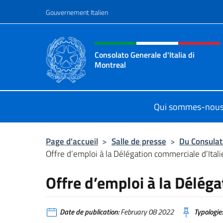
Aller au contenu
Gouvernement Italien
Site Web, social et en-tê
Consolato Generale d'Italia di
Montreal
Il sito ufficiale del Consolato d'Ital
Qui sommes-nou
Page d'accueil
>
Salle de presse
>
Du Consulat
Offre d’emploi à la Délégation commerciale d’Itali
Offre d’emploi à la Déléga
Date de publication:
February 08 2022
Typologie: