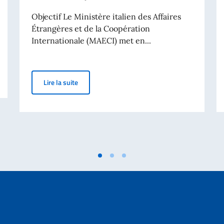
Objectif Le Ministère italien des Affaires
Étrangères et de la Coopération
Internationale (MAECI) met en...
oyens italiens de plus de 70 ans
"Science She Says!" Prix pour jeunes chercheuse
Lire la suite