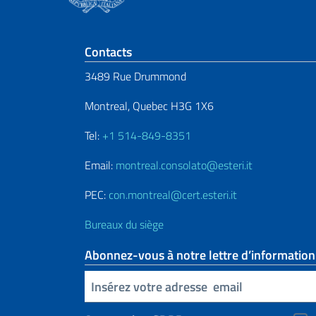
Section de pied de 
Contacts
3489 Rue Drummond
Montreal, Quebec H3G 1X6
Tel:
+1 514-849-8351
Email:
montreal.consolato@esteri.it
PEC:
con.montreal@cert.esteri.it
Bureaux du siège
Abonnez-vous à notre lettre d’information
Insert your email