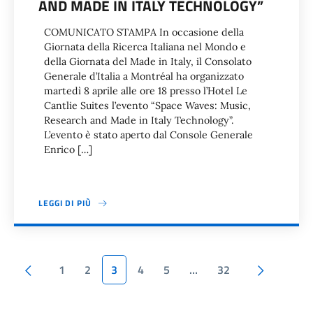
AND MADE IN ITALY TECHNOLOGY”
COMUNICATO STAMPA In occasione della
Giornata della Ricerca Italiana nel Mondo e
della Giornata del Made in Italy, il Consolato
Generale d’Italia a Montréal ha organizzato
martedì 8 aprile alle ore 18 presso l’Hotel Le
Cantlie Suites l’evento “Space Waves: Music,
Research and Made in Italy Technology”.
L’evento è stato aperto dal Console Generale
Enrico […]
LEGGI DI PIÙ
Paginazione
Pagina precedente
Pagina s
1
2
3
4
5
…
32