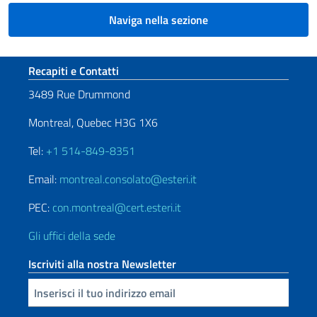
Naviga nella sezione
Sezione footer
Recapiti e Contatti
3489 Rue Drummond
Montreal, Quebec H3G 1X6
Tel:
+1 514-849-8351
Email:
montreal.consolato@esteri.it
PEC:
con.montreal@cert.esteri.it
Gli uffici della sede
Iscriviti alla nostra Newsletter
Inserisci la tua email