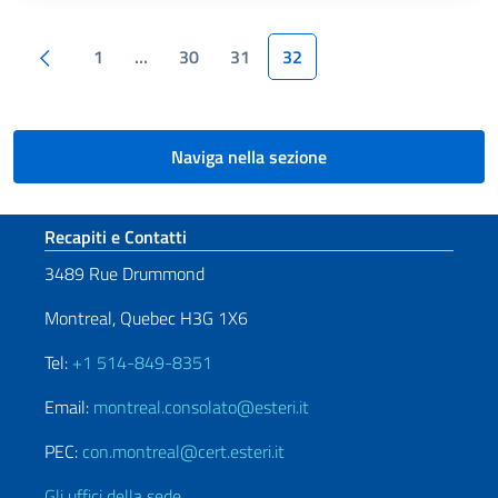
Paginazione
Pagina precedente
1
…
30
31
32
Naviga nella sezione
Sezione footer
Recapiti e Contatti
3489 Rue Drummond
Montreal, Quebec H3G 1X6
Tel:
+1 514-849-8351
Email:
montreal.consolato@esteri.it
PEC:
con.montreal@cert.esteri.it
Gli uffici della sede