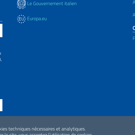
A
Le Gouvernement italien
A
Europa.eu
u
,
okies techniques nécessaires et analytiques.
ne di accessibilità
2026 Droits d'aute
r le site, vous acceptez l’utilisation de cookies.