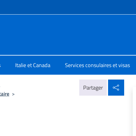
te de menu
ia di Montreal
s
Italie et Canada
Services consulaires et visas
Parta
>
Partager
taire
>