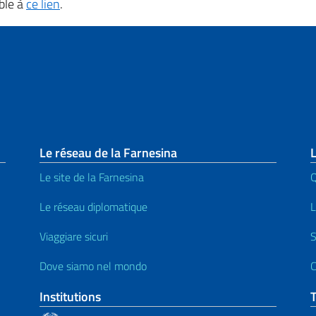
ble à
ce lien
.
page
Le réseau de la Farnesina
Le site de la Farnesina
Le réseau diplomatique
L
Viaggiare sicuri
S
Dove siamo nel mondo
C
Institutions