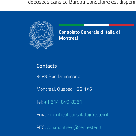
déposées dans ce Bureau Consulaire est disponi
Consolato Generale d'Italia di
Montreal
Section de pied de 
Contacts
3489 Rue Drummond
Montreal, Quebec H3G 1X6
Tel:
+1 514-849-8351
Email:
montreal.consolato@esteri.it
PEC:
con.montreal@cert.esteri.it