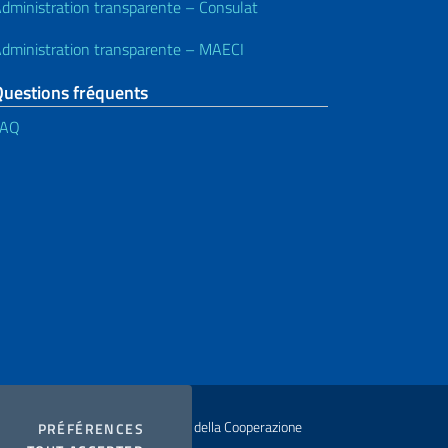
dministration transparente – Consulat
dministration transparente – MAECI
Questions fréquents
FAQ
ur Ministero degli Affari Esteri e della Cooperazione
COOKIES
PRÉFÉRENCES