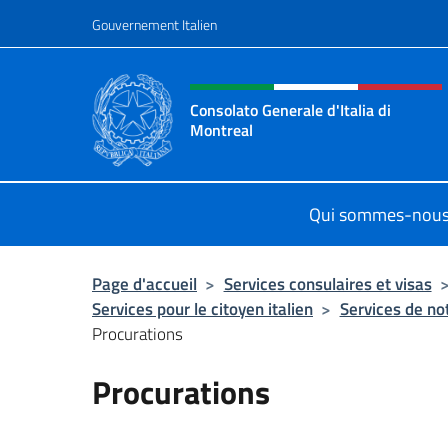
Aller au contenu
Gouvernement Italien
Site Web, social et en-tê
Consolato Generale d'Italia di
Montreal
Il sito ufficiale del Consolato d'Ital
Qui sommes-nou
Page d'accueil
>
Services consulaires et visas
Services pour le citoyen italien
>
Services de no
Procurations
Procurations