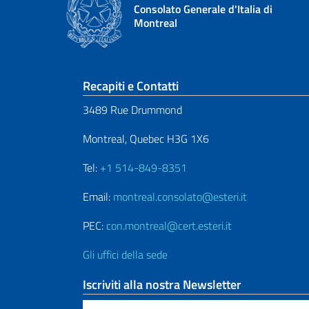
Consolato Generale d'Italia di
Montreal
Sezione footer
Recapiti e Contatti
3489 Rue Drummond
Montreal, Quebec H3G 1X6
Tel:
+1 514-849-8351
Email:
montreal.consolato@esteri.it
PEC:
con.montreal@cert.esteri.it
Gli uffici della sede
Iscriviti alla nostra Newsletter