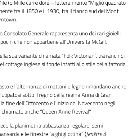
le (o Mille carré doré – letteralmente “Miglio quadrato
ente tra il 1850 e il 1930, tra il fianco sud del Mont
wntown.
o Consolato Generale rappresenta uno dei rari gioielli
i pochi che non appartiene all’Università McGill.
ella sua variante chiamata “Folk Victorian”, tra ranch di
ottage inglese si fonde infatti allo stile della fattoria
ntrasto e l’alternanza di mattoni e legno rimandano anche
iluppatosi sotto il regno della regina Anna di Gran
a fine dell’Ottocento e l’inizio del Novecento negli
sto chiamato anche “Queen Anne Revival”.
ece la planimetria abbastanza regolare, semi-
mansarda e le finestre “a ghigliottina” (
fenêtre à