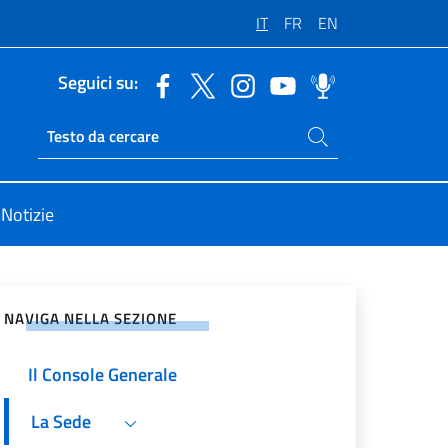
IT
FR
EN
Seguici su:
Cerca nel sito
Ricerca sito live
Notizie
vidi sui Social Network
NAVIGA NELLA SEZIONE
Il Console Generale
La Sede