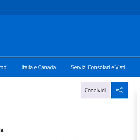
e menù
ia di Montreal
amo
Italia e Canada
Servizi Consolari e Visti
Condi
Condividi
ia