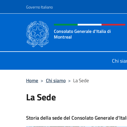
Salta al contenuto
Governo Italiano
Intestazione sito, social 
Consolato Generale d'Italia di
Montreal
Il sito ufficiale del Consolato d'Ital
Chi si
Home
>
Chi siamo
>
La Sede
La Sede
Storia della sede del Consolato Generale d’Ital