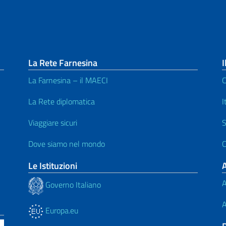
La Rete Farnesina
I
La Farnesina – il MAECI
C
La Rete diplomatica
I
Viaggiare sicuri
S
Dove siamo nel mondo
C
Le Istituzioni
A
Governo Italiano
A
Europa.eu