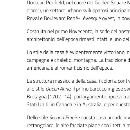
Docteur-Penfield, nel cuore del Golden Square Mi
d’oro”), un settore urbano sviluppatosi principalm
Royal e Boulevard René-Lévesque ovest, in do
Costruita nel primo Novecento, la sede del nostr
architettonici dell’epoca rimasti intatti e uno de
Lo stile della casa è evidentemente vittoriano, n
campagna e chalet di montagna. La tradizione del c
americana e al romanticismo dell’epoca.
La struttura massiccia della casa, i colori a co
allo stile
Queen Anne
, il primo barocco inglese sv
Bretagna (1702–14), poi largamente ripreso tra l
Stati Uniti, in Canada e in Australia, e per que
Dello stile
Second Empire
questa casa prende inv
rettangolare, le alte facciate piane con i tetti a 