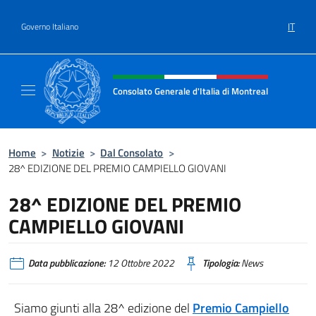
Salta al contenuto
IT
Governo Italiano
Intestazione sito, social e menù
Consolato Generale d'Italia di Montreal
Il sito ufficiale del Consolato d'Italia di Mon
Home
>
Notizie
>
Dal Consolato
>
28^ EDIZIONE DEL PREMIO CAMPIELLO GIOVANI
28^ EDIZIONE DEL PREMIO
CAMPIELLO GIOVANI
Data pubblicazione:
12 Ottobre 2022
Tipologia:
News
Siamo giunti alla 28^ edizione del
Premio Campiello