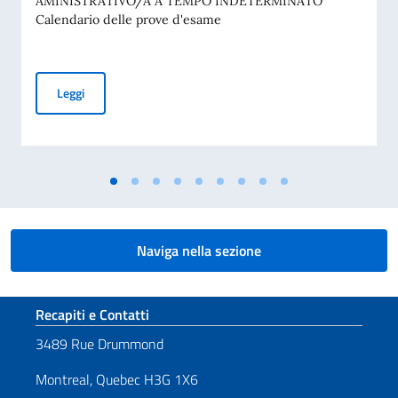
AMINISTRATIVO/A A TEMPO INDETERMINATO
Calendario delle prove d'esame
CALENDARIO DELLE PROVE D'ESAME - AVVISO DI ASSUNZ
Leggi
Naviga nella sezione
Sezione footer
Recapiti e Contatti
3489 Rue Drummond
Montreal, Quebec H3G 1X6