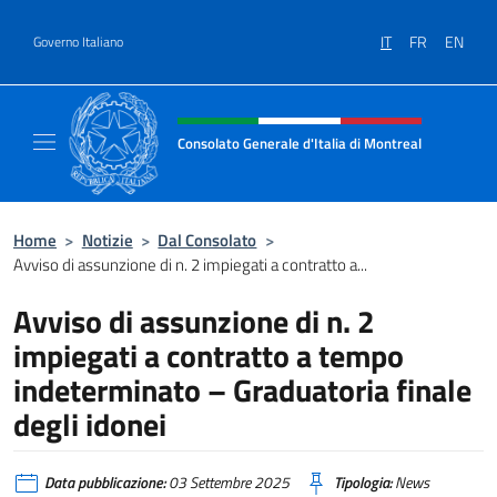
Salta al contenuto
IT
FR
EN
Governo Italiano
Intestazione sito, social e menù
Consolato Generale d'Italia di Montreal
Il sito ufficiale del Consolato d'Italia di Mon
Home
>
Notizie
>
Dal Consolato
>
Avviso di assunzione di n. 2 impiegati a contratto a...
Avviso di assunzione di n. 2
impiegati a contratto a tempo
indeterminato – Graduatoria finale
degli idonei
Data pubblicazione:
03 Settembre 2025
Tipologia:
News