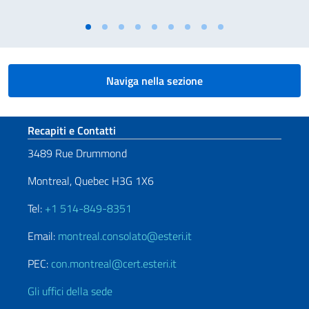
Naviga nella sezione
Sezione footer
Recapiti e Contatti
3489 Rue Drummond
Montreal, Quebec H3G 1X6
Tel:
+1 514-849-8351
Email:
montreal.consolato@esteri.it
PEC:
con.montreal@cert.esteri.it
Gli uffici della sede