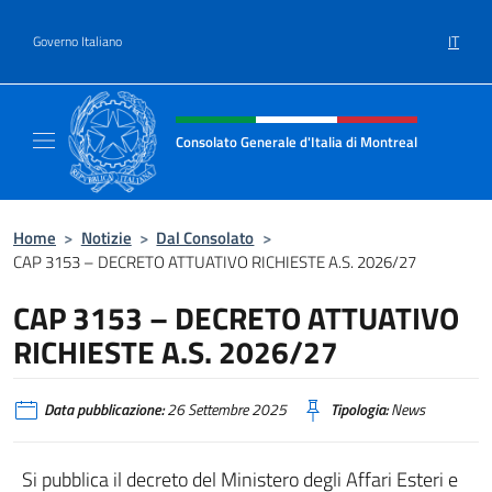
Salta al contenuto
IT
Governo Italiano
Intestazione sito, social e menù
Consolato Generale d'Italia di Montreal
Il sito ufficiale del Consolato d'Italia di Mon
Home
>
Notizie
>
Dal Consolato
>
CAP 3153 – DECRETO ATTUATIVO RICHIESTE A.S. 2026/27
CAP 3153 – DECRETO ATTUATIVO
RICHIESTE A.S. 2026/27
Data pubblicazione:
26 Settembre 2025
Tipologia:
News
Si pubblica il decreto del Ministero degli Affari Esteri e