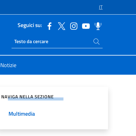
IT
Seguici su:
Cerca nel sito
Ricerca sito live
Notizie
vidi sui Social Network
NAVIGA NELLA SEZIONE
Multimedia