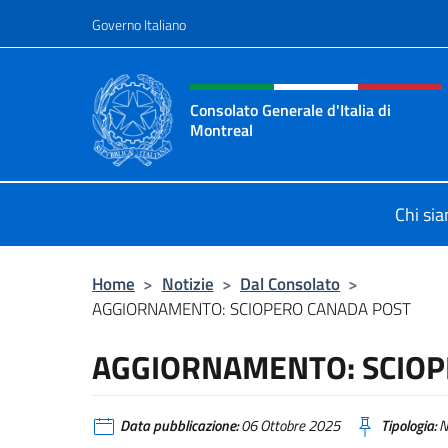
Salta al contenuto
Governo Italiano
Intestazione sito, social 
Consolato Generale d'Italia di
Montreal
Il sito ufficiale del Consolato d'Ital
Chi si
Home
>
Notizie
>
Dal Consolato
>
AGGIORNAMENTO: SCIOPERO CANADA POST
AGGIORNAMENTO: SCIOP
Data pubblicazione:
06 Ottobre 2025
Tipologia:
N