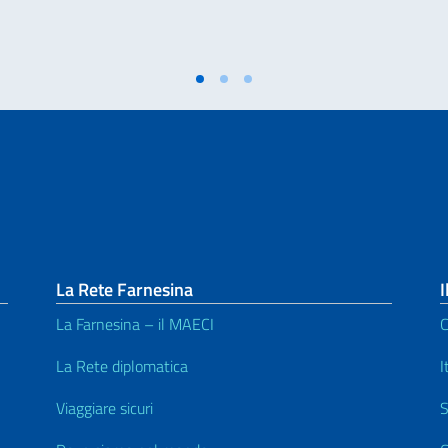
La Rete Farnesina
I
La Farnesina – il MAECI
C
La Rete diplomatica
I
Viaggiare sicuri
S