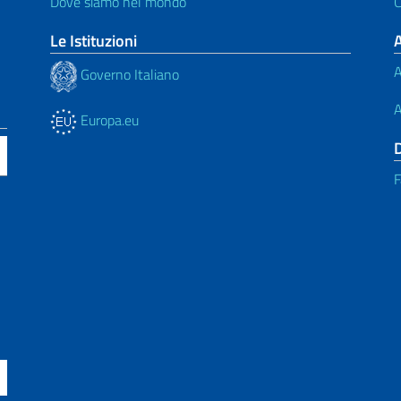
Dove siamo nel mondo
C
Le Istituzioni
A
Governo Italiano
A
Europa.eu
F