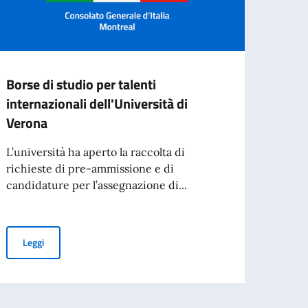
Borse di studio per talenti
Avvis
internazionali dell'Università di
a co
Verona
L’Amba
pubbl
L’università ha aperto la raccolta di
impieg
richieste di pre-ammissione e di
candidature per l’assegnazione di...
Leg
Borse di studio per talenti internazionali dell'Università di Veron
Leggi