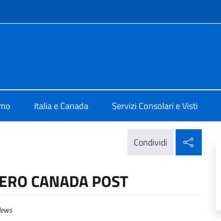
e menù
ia di Montreal
amo
Italia e Canada
Servizi Consolari e Visti
Condi
Condividi
ERO CANADA POST
ews