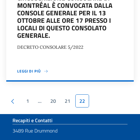
MONTRÉAL È CONVOCATA DALLA
CONSOLE GENERALE PER IL 13
OTTOBRE ALLE ORE 17 PRESSO I
LOCALI DI QUESTO CONSOLATO
GENERALE.
DECRETO CONSOLARE 5/2022
LEGGI DI PIÙ
Paginazione
Pagina precedente
1
…
20
21
22
Sezione footer
Recapiti e Contatti
3489 Rue Drummond