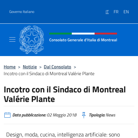
Salta al contenuto
IT
FR
EN
Governo Italiano
Intestazione sito, social e menù
Consolato Generale d'Italia di Montreal
Il sito ufficiale del Consolato d'Italia di Mon
Home
>
Notizie
>
Dal Consolato
>
Incotro con il Sindaco di Montreal Valérie Plante
Incotro con il Sindaco di Montreal
Valérie Plante
Data pubblicazione:
02 Maggio 2018
Tipologia:
News
Design, moda, cucina, intelligenza artificiale: sono