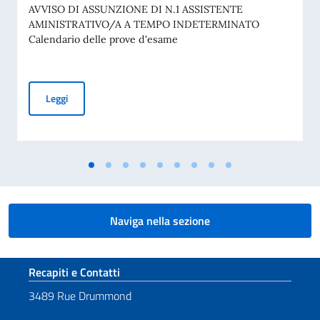
AVVISO DI ASSUNZIONE DI N.1 ASSISTENTE
AMINISTRATIVO/A A TEMPO INDETERMINATO
Calendario delle prove d'esame
CALENDARIO DELLE PROVE D'ESAME - AVVISO DI ASSUNZ
Leggi
Naviga nella sezione
Sezione footer
Recapiti e Contatti
3489 Rue Drummond