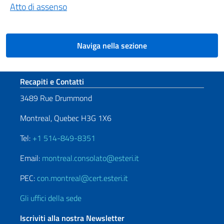
Atto di assenso
Naviga nella sezione
Sezione footer
Recapiti e Contatti
3489 Rue Drummond
Montreal, Quebec H3G 1X6
Tel:
+1 514-849-8351
Email:
montreal.consolato@esteri.it
PEC:
con.montreal@cert.esteri.it
Gli uffici della sede
Iscriviti alla nostra Newsletter