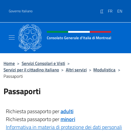
Salta al contenuto
IT
FR
EN
Governo Italiano
Intestazione sito, social e menù
Consolato Generale d'Italia di Montreal
Il sito ufficiale del Consolato d'Italia di Mon
Home
>
Servizi Consolari e Visti
>
Servizi per il cittadino italiano
>
Altri servizi
>
Modulistica
>
Passaporti
Passaporti
Richiesta passaporto per
adulti
Richiesta passaporto per
minori
Informativa in materia di protezione dei dati personali