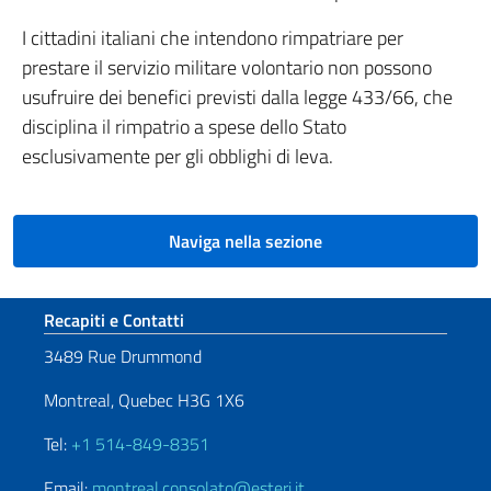
I cittadini italiani che intendono rimpatriare per
prestare il servizio militare volontario non possono
usufruire dei benefici previsti dalla legge 433/66, che
disciplina il rimpatrio a spese dello Stato
esclusivamente per gli obblighi di leva.
Naviga nella sezione
Sezione footer
Recapiti e Contatti
3489 Rue Drummond
Montreal, Quebec H3G 1X6
Tel:
+1 514-849-8351
Email:
montreal.consolato@esteri.it