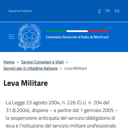
Salta al contenuto
IT
FR
EN
Governo Italiano
Intestazione sito, social e menù
Consolato Generale d'Italia di Montreal
Il sito ufficiale del Consolato d'Italia di Mon
Home
>
Servizi Consolari e Visti
>
Servizi per il cittadino italiano
>
Leva Militare
Leva Militare
La Legge 23 agosto 2004, n. 226 (G.U. n. 204 del
31.8.2004), dispone – a partire dal 1 gennaio 2005 –
la sospensione anticipata del servizio obbligatorio di
leva e l’istituzione del servizio militare professionale.