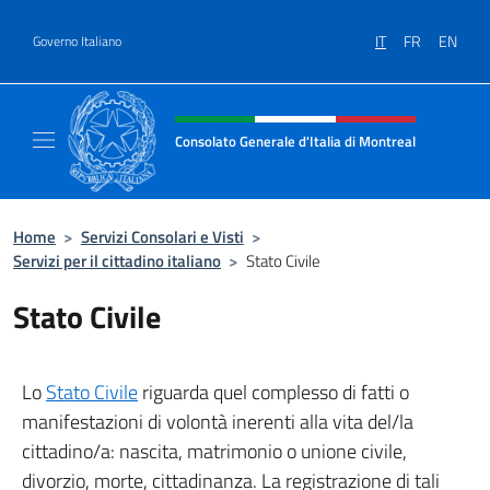
Salta al contenuto
IT
FR
EN
Governo Italiano
Intestazione sito, social e menù
Consolato Generale d'Italia di Montreal
Il sito ufficiale del Consolato d'Italia di Mon
Home
>
Servizi Consolari e Visti
>
Servizi per il cittadino italiano
>
Stato Civile
Stato Civile
Lo
Stato Civile
riguarda quel complesso di fatti o
manifestazioni di volontà inerenti alla vita del/la
cittadino/a: nascita, matrimonio o unione civile,
divorzio, morte, cittadinanza. La registrazione di tali