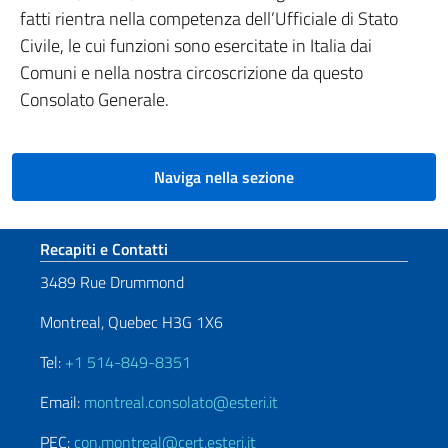
fatti rientra nella competenza dell’Ufficiale di Stato
Civile, le cui funzioni sono esercitate in Italia dai
Comuni e nella nostra circoscrizione da questo
Consolato Generale.
Naviga nella sezione
Sezione footer
Recapiti e Contatti
3489 Rue Drummond
Montreal, Quebec H3G 1X6
Tel:
+1 514-849-8351
Email:
montreal.consolato@esteri.it
PEC:
con.montreal@cert.esteri.it